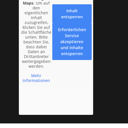
Maps
. Um auf
den
Inhalt
eigentlichen
entsperren
Inhalt
zuzugreifen,
klicken Sie auf
Erforderlichen
die Schaltfläche
Service
unten. Bitte
akzeptieren
beachten Sie,
dass dabei
und Inhalte
Daten an
entsperren
Drittanbieter
weitergegeben
werden.
Mehr
Informationen