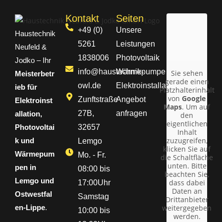
Kontakt
Seiten
+49 (0)
Unsere
Haustechnik
5261
Leistungen
Neufeld &
1838006
Photovoltaik
Jodko – Ihr
info@haustechnik-
Wärmepumpe
Sie sehen
Meisterbetr
gerade einen
owl.de
Elektroinstallation
ieb für
Platzhalterinhalt
von
Google
Zunftstraße
Angebot
Elektroinst
Maps
. Um auf
27B,
anfragen
allation,
den
eigentlichen
Photovoltai
32657
Inhalt
zuzugreifen,
k und
Lemgo
klicken Sie auf
Wärmepum
Mo. - Fr.
die Schaltfläche
unten. Bitte
pen in
08:00 bis
beachten Sie,
Lemgo und
dass dabei
17:00Uhr
Daten an
Ostwestfal
Samstag
Drittanbieter
en-Lippe
.
weitergegeben
10:00 bis
werden.