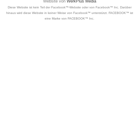
Website von
WerkPlus Media
Diese Website ist kein Teil der Facebook™-Website oder von Facebook™ Inc. Darüber
hinaus wird diese Website in keiner Weise von Facebook™ unterstützt. FACEBOOK™ ist
eine Marke von FACEBOOK™ Inc.