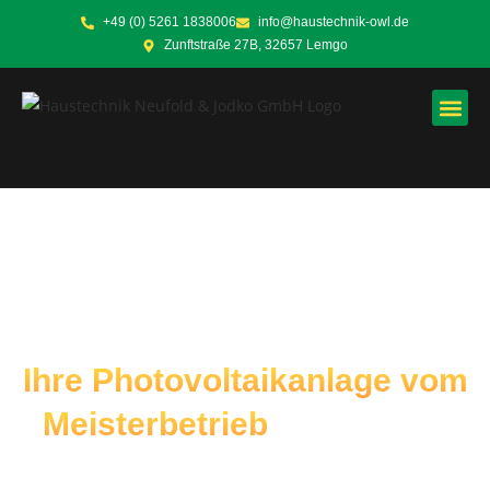
+49 (0) 5261 1838006
info@haustechnik-owl.de
Zunftstraße 27B, 32657 Lemgo
Ihre Photovoltaikanlage vom
Meisterbetrieb
– Alles aus
einer Hand!