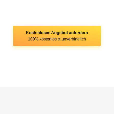
Jetzt anfragen!
Sichern Sie sich jetzt Ihre
kostenlose Beratung
und starten Sie in eine
unabhängige Energiezukunft mit
Solarstrom in Lemgo und Ostwestfalen-
Lippe
. 🚀
Kostenloses Angebot anfordern
100% kostenlos & unverbindlich