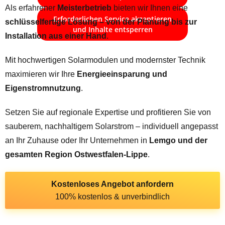
Als erfahrener
Meisterbetrieb
bieten wir Ihnen eine
Erforderlichen Service akzeptieren
schlüsselfertige Lösung – von der Planung bis zur
und Inhalte entsperren
Installation aus einer Hand
.
Mit hochwertigen Solarmodulen und modernster Technik
maximieren wir Ihre
Energieeinsparung und
Eigenstromnutzung
.
Setzen Sie auf regionale Expertise und profitieren Sie von
sauberem, nachhaltigem Solarstrom – individuell angepasst
an Ihr Zuhause oder Ihr Unternehmen in
Lemgo und der
gesamten Region Ostwestfalen-Lippe
.
Kostenloses Angebot anfordern
100% kostenlos & unverbindlich