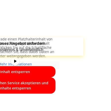
ade einen Platzhalterinhalt von
Um auf den eigentlichen Inhalt
oses Angebot anfordern
klicken Sie auf die Schaltfläche
ostenlos & unverbindlich
eachten Sie, dass dabei Daten an
ieter weitergegeben werden.
Mehr Informationen
Inhalt entsperren
chen Service akzeptieren und
Inhalte entsperren