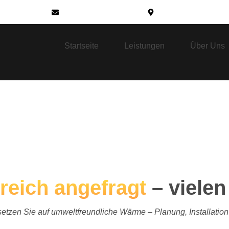
0) 5261 1838006
info@haustechnik-owl.de
Zunftstraße 27B, 32
Startseite
Leistungen
Über Uns
reich angefragt
– viele
etzen Sie auf umweltfreundliche Wärme – Planung, Installation