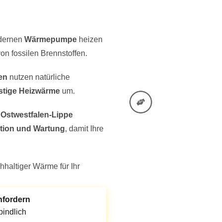
Online 
Einfach onli
odernen
Wärmepumpe
heizen
on fossilen Brennstoffen.
en
nutzen natürliche
stige Heizwärme
um.
Beratun
stwestfalen-Lippe
Wir analysier
ation und Wartung
, damit Ihre
individuelles
hhaltiger Wärme für Ihr
nfordern
Installa
indlich