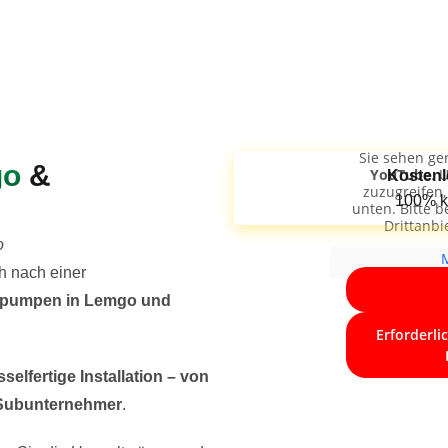
Sie sehen ger
go
&
YouTube
. 
Kostenl
zuzugreifen, 
100% k
unten. Bitte b
Drittanb
o
 nach einer
pumpen in Lemgo und
Erforderli
selfertige Installation – von
 Subunternehmer
.